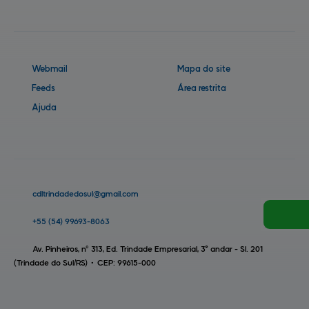
Webmail
Mapa do site
Feeds
Área restrita
Ajuda
cdltrindadedosul@
gmail.com
+55
(54)
99693-8063
Av. Pinheiros, nº 313, Ed. Trindade Empresarial, 3° andar - Sl. 201
(Trindade do Sul/RS)
•
CEP:
99615
-
000