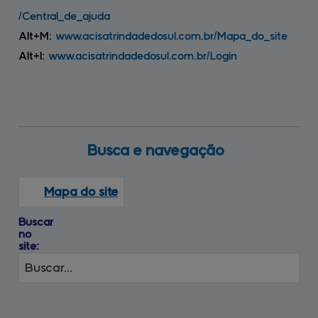
/Central_de_ajuda
Alt+M:
www.acisatrindadedosul.com.br
/Mapa_do_site
Alt+I:
www.acisatrindadedosul.com.br
/Login
Busca 
e navegação
Mapa do site
Buscar
no
site: