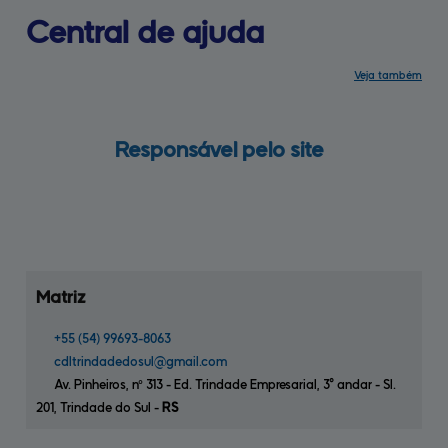
Central 
de ajuda
Veja também
Mapa do site
Capacitações
Serviços
Contato
Trabalhe conosco
Guia SPC
Responsável 
pelo site
Matriz
+55
(54)
99693-8063
cdltrindadedosul@
gmail.com
Av. Pinheiros, nº 313 - Ed. Trindade Empresarial, 3° andar - Sl.
201,
Trindade do Sul
-
R
io Grande do
S
ul