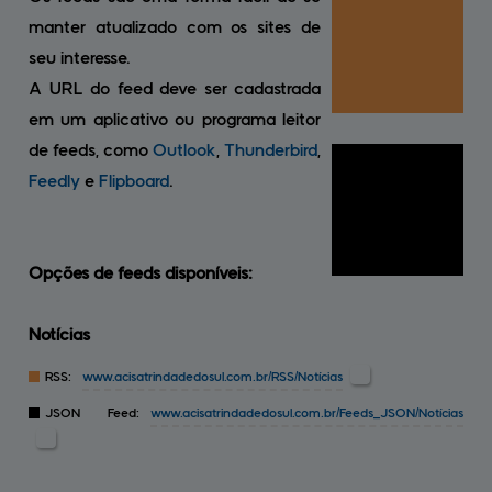
manter atualizado com os sites de
seu interesse.
A URL do feed deve ser cadastrada
em um aplicativo ou programa leitor
de feeds, como
Outlook
,
Thunderbird
,
Feedly
e
Flipboard
.
Opções de feeds disponíveis:
Notícias
RSS:
www.acisatrindadedosul.com.br
/RSS/Notícias
JSON Feed:
www.acisatrindadedosul.com.br
/Feeds_JSON/Notícias