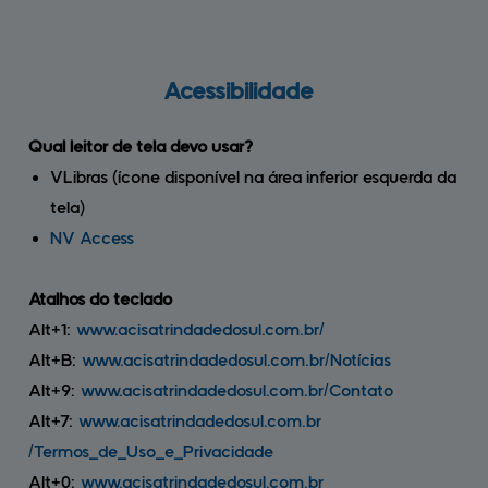
Acessibilidade
Qual leitor de tela devo usar?
VLibras (ícone disponível na área inferior esquerda da
tela)
NV Access
Atalhos do teclado
Alt+1:
www.acisatrindadedosul.com.br
/
Alt+B:
www.acisatrindadedosul.com.br
/Notícias
Alt+9:
www.acisatrindadedosul.com.br
/Contato
Alt+7:
www.acisatrindadedosul.com.br
/Termos_de_Uso_e_Privacidade
Alt+0:
www.acisatrindadedosul.com.br