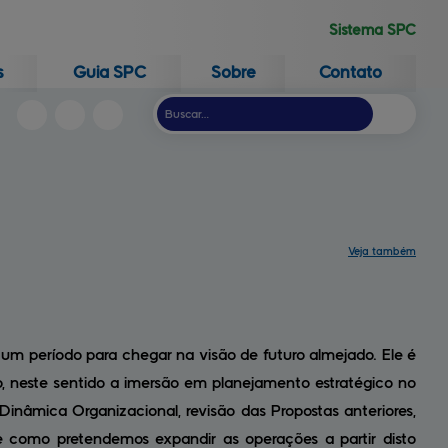
Sistema SPC
s
Guia SPC
Sobre
Contato
Veja também
Capacitações
Serviços
Central de ajuda
Mapa do site
Contato
Trabalhe conosco
um período para chegar na visão de futuro almejado. Ele é
o, neste sentido a imersão em planejamento estratégico no
nâmica Organizacional, revisão das Propostas anteriores,
 como pretendemos expandir as operações a partir disto