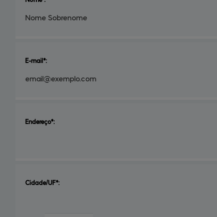
E-mail*:
Endereço*:
Cidade/UF*: