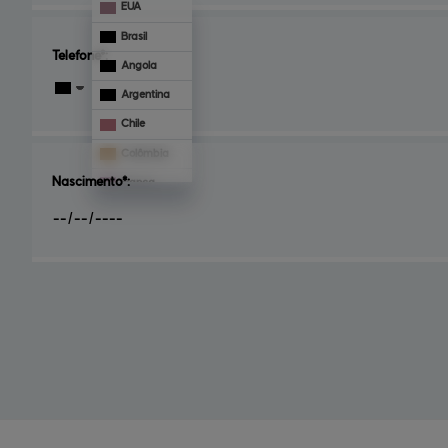
EUA
Brasil
Telefone*:
Angola
Argentina
Chile
Colômbia
Nascimento*:
França
Mônaco
Panamá
Paraguai
Portugal
Uruguai